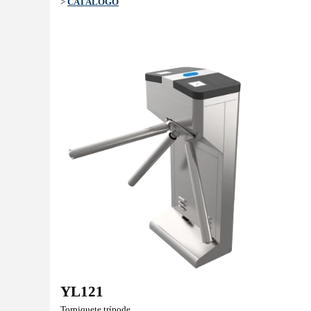
>
CATÁLOGO
YL121
Torniquete trípode