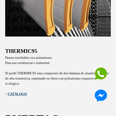
THERMIC95
Puerta enrollable con aislamiento
Para uso residencial e industrial.
El perfil THERMIC95 esta compuesto
de dos láminas de aluminio térmico
de alta resistencia, espumado
en línea con poliuretano expansivo
ecológico.
>
CATÁLOGO